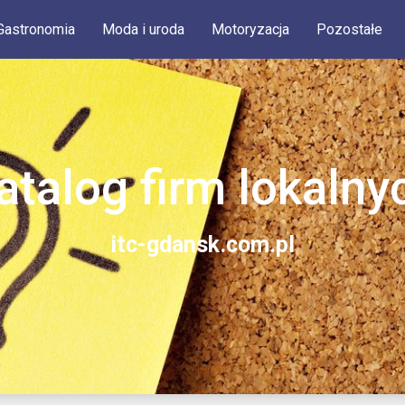
Gastronomia
Moda i uroda
Motoryzacja
Pozostałe
atalog firm lokalny
itc-gdansk.com.pl