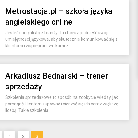
Metrostacja.pl – szkoła języka
angielskiego online
Jesteś specjalistą z branży IT i chcesz podnieść swoje
umiejętności językowe, aby skutecznie komunikować się z
klientami i współpracownikami z...
Arkadiusz Bednarski – trener
sprzedaży
Szkolenia sprzedażowe to sposób na zdobycie wiedzy, jak
pomagać klientom kupować i cieszyć się ich coraz większą
liczbą. Takie szkolenia...
1
2
3