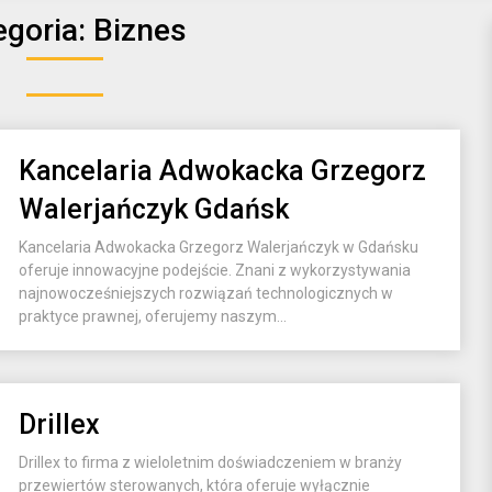
egoria:
Biznes
Kancelaria Adwokacka Grzegorz
Walerjańczyk Gdańsk
Kancelaria Adwokacka Grzegorz Walerjańczyk w Gdańsku
oferuje innowacyjne podejście. Znani z wykorzystywania
najnowocześniejszych rozwiązań technologicznych w
praktyce prawnej, oferujemy naszym...
Drillex
Drillex to firma z wieloletnim doświadczeniem w branży
przewiertów sterowanych, która oferuje wyłącznie