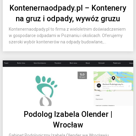
Kontenernaodpady.pl – Kontenery
na gruz i odpady, wywóz gruzu
Kontenernaodpady.pl to firma z wieloletnim doświadczeniem
w gospodarce odpadami w Poznaniu i okolicach. Oferujemy
szeroki wybór kontenerów na odpady budowlane,...
Podolog Izabela Olender |
Wrocław
Gabinet Podologiczny Izabela Olender we Wrocławiu