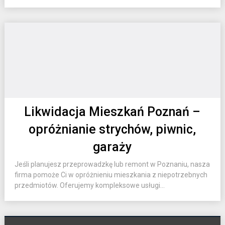
Likwidacja Mieszkań Poznań –
opróżnianie strychów, piwnic,
garaży
Jeśli planujesz przeprowadzkę lub remont w Poznaniu, nasza
firma pomoże Ci w opróżnieniu mieszkania z niepotrzebnych
przedmiotów. Oferujemy kompleksowe usługi...