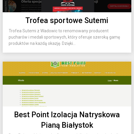
Trofea sportowe Sutemi
Trofea Sutemi z Wadowic to renomowany producent
pucharów i medali sportowych, który oferuje szeroką gamę
produktów na każdą okazję. Dzięki...
Best Point Izolacja Natryskowa
Pianą Białystok