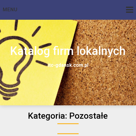
Skip
MENU
to
content
Katalog firm lokalnych
itc-gdansk.com.pl
Kategoria:
Pozostałe