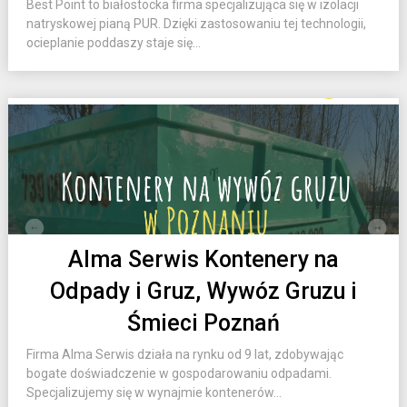
Best Point to białostocka firma specjalizująca się w izolacji
natryskowej pianą PUR. Dzięki zastosowaniu tej technologii,
ocieplanie poddaszy staje się...
Alma Serwis Kontenery na
Odpady i Gruz, Wywóz Gruzu i
Śmieci Poznań
Firma Alma Serwis działa na rynku od 9 lat, zdobywając
bogate doświadczenie w gospodarowaniu odpadami.
Specjalizujemy się w wynajmie kontenerów...