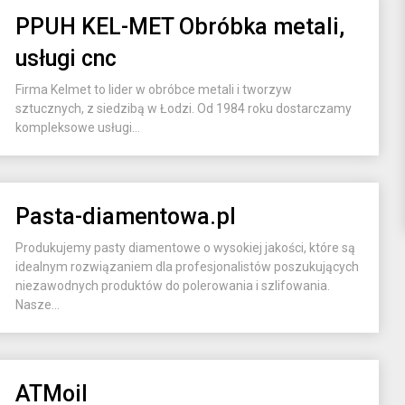
PPUH KEL-MET Obróbka metali,
usługi cnc
Firma Kelmet to lider w obróbce metali i tworzyw
sztucznych, z siedzibą w Łodzi. Od 1984 roku dostarczamy
kompleksowe usługi...
Pasta-diamentowa.pl
Produkujemy pasty diamentowe o wysokiej jakości, które są
idealnym rozwiązaniem dla profesjonalistów poszukujących
niezawodnych produktów do polerowania i szlifowania.
Nasze...
ATMoil