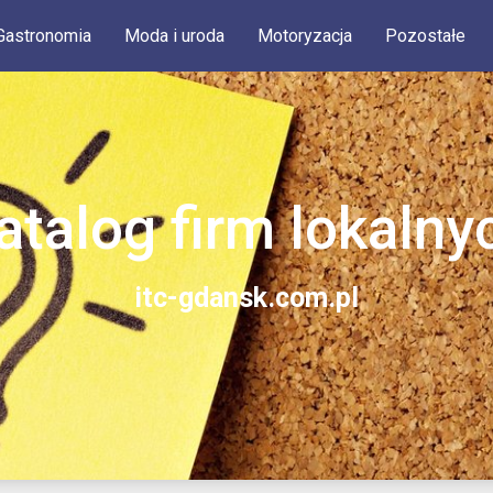
Gastronomia
Moda i uroda
Motoryzacja
Pozostałe
atalog firm lokalny
itc-gdansk.com.pl