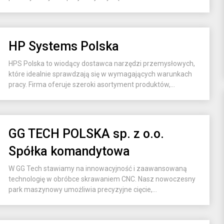
HP Systems Polska
HPS Polska to wiodący dostawca narzędzi przemysłowych,
które idealnie sprawdzają się w wymagających warunkach
pracy. Firma oferuje szeroki asortyment produktów,...
GG TECH POLSKA sp. z o.o.
Spółka komandytowa
W GG Tech stawiamy na innowacyjność i zaawansowaną
technologię w obróbce skrawaniem CNC. Nasz nowoczesny
park maszynowy umożliwia precyzyjne cięcie,...