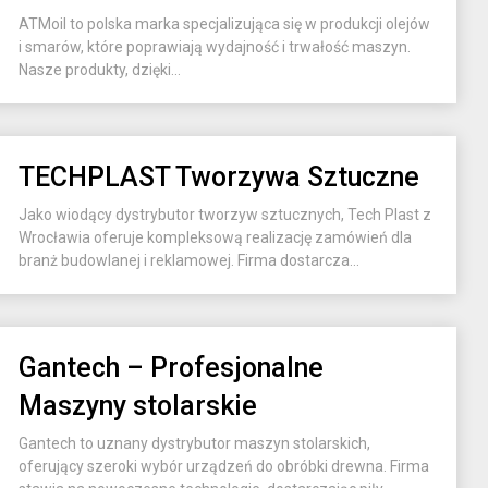
ATMoil to polska marka specjalizująca się w produkcji olejów
i smarów, które poprawiają wydajność i trwałość maszyn.
Nasze produkty, dzięki...
TECHPLAST Tworzywa Sztuczne
Jako wiodący dystrybutor tworzyw sztucznych, Tech Plast z
Wrocławia oferuje kompleksową realizację zamówień dla
branż budowlanej i reklamowej. Firma dostarcza...
Gantech – Profesjonalne
Maszyny stolarskie
Gantech to uznany dystrybutor maszyn stolarskich,
oferujący szeroki wybór urządzeń do obróbki drewna. Firma