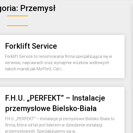
oria:
Przemysł
Forklift Service
Forklift Service to renomowana firma specjalizująca się w
serwisie, naprawach oraz wynajmie wózków widłowych
takich marek jak Moffett, Cat i...
F.H.U. „PERFEKT” – Instalacje
przemysłowe Bielsko-Biała
F.H.U. „PERFEKT” – Instalacje przemysłowe Bielsko-Biała to
firma, która od lat jest liderem w dziedzinie instalacji
przemysłowych. Specjalizujemy się w...