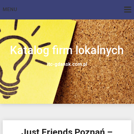
Skip
MENU
to
content
Katalog firm lokalnych
itc-gdansk.com.pl
Just Friends Poznań –