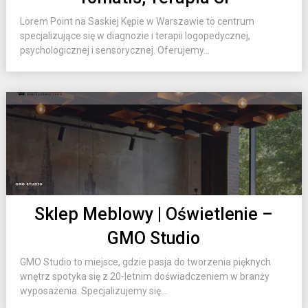
Lorem Point na Saskiej Kępie w Warszawie to centrum
specjalizujące się w diagnozie i terapii logopedycznej,
psychologicznej i sensorycznej. Oferujemy...
Sklep Meblowy | Oświetlenie –
GMO Studio
GMO Studio to miejsce, gdzie pasja do tworzenia pięknych
wnętrz spotyka się z 20-letnim doświadczeniem w branży
wyposażenia. Specjalizujemy się...