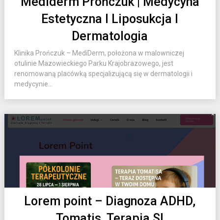
Mediderm Prończuk | Medycyna
Estetyczna I Liposukcja I
Dermatologia
Klinika Prończuk – MediDerm, położona w malowniczej
otulinie Mazowieckiego Parku Krajobrazowego, jest
renomowaną placówką specjalizującą się w dermatologii i
medycynie...
Lorem point – Diagnoza ADHD,
Tomatis, Terapia SI