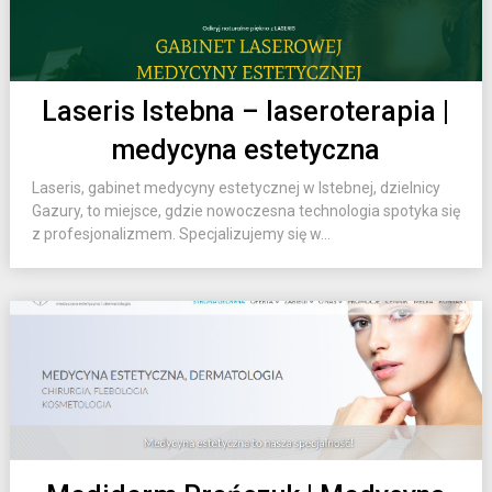
Laseris Istebna – laseroterapia |
medycyna estetyczna
Laseris, gabinet medycyny estetycznej w Istebnej, dzielnicy
Gazury, to miejsce, gdzie nowoczesna technologia spotyka się
z profesjonalizmem. Specjalizujemy się w...