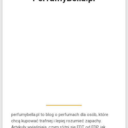
perfumybella.pl to blog o perfumach dla osób, które
chcą kupować trafniej i lepiej rozumieć zapachy.
Artykuły wyjaśniają, czym różni się
EDT od EDP, jak