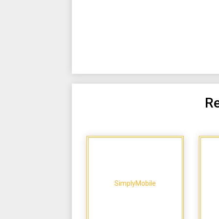
Re
SimplyMobile