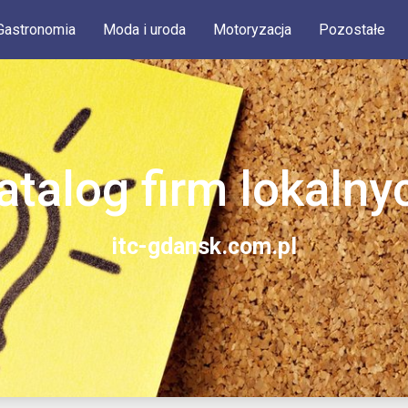
Gastronomia
Moda i uroda
Motoryzacja
Pozostałe
atalog firm lokalny
itc-gdansk.com.pl