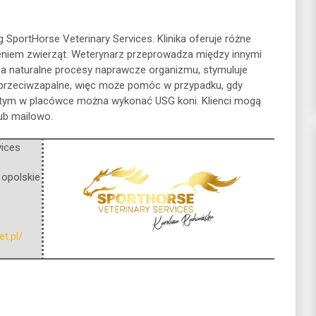
 SportHorse Veterinary Services. Klinika oferuje różne
eniem zwierząt. Weterynarz
przeprowadza między innymi
ga naturalne procesy naprawcze organizmu, stymuluje
ie przeciwzapalne, więc może pomóc w przypadku, gdy
 tym w placówce można wykonać USG koni. Klienci mogą
lub mailowo.
vices
,
opolskie
t.pl/