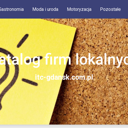
Gastronomia
Moda i uroda
Motoryzacja
Pozostałe
atalog firm lokalny
itc-gdansk.com.pl