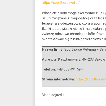
https://sporthorsevet.pl/
Właściciele koni mogą skorzystać z usług
usługi związane z diagnostyką oraz lecz
terapię falą uderzeniową, która wspoma
tkanki, poprawia ukrwienie i ma działan
zwierzę odczuwa chroniczne bóle. Poza
skontaktować się z kliniką telefonicznie 
Nazwa firmy:
Sporthorse Veterinary Ser
Adres:
ul. Kasztanowa 8
,
46–233 Bąków
Telefon:
+48 608 491 594
Strona internetowa:
https://sporthorseve
Mapa dojazdu: