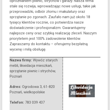
opróżnianiem piwnic, strychów i garaży. Nasza
firma
stale się rozwija, wprowadzając nowe usługi, takie jak
przeprowadzki, odbiór złomu i makulatury oraz
sprzątanie po zgonach. Zaufało nam już około 18
tysięcy klientów rocznie, co potwierdza nasze
doświadczenie i profesjonalizm. Gwarantujemy
najlepsze ceny oraz szybką realizację zleceń. Naszym
priorytetem jest 100% zadowolenie klientów.
Zapraszamy do kontaktu – oferujemy bezpłatną
wycenę i miłą obsługę.
Nazwa firmy:
Wywóz starych
mebli, likwidacja mieszkań,
sprzątanie piwnic i strychów,
Poznań
Adres:
Ogrodowa 3
,
61-820
Poznań
,
wielkopolskie
Telefon:
783 039 437