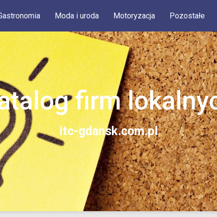
Gastronomia
Moda i uroda
Motoryzacja
Pozostałe
atalog firm lokalny
itc-gdansk.com.pl