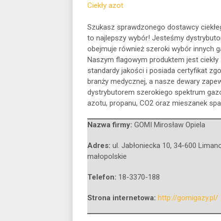
Ciekły azot
Szukasz sprawdzonego dostawcy ciekłeg
to najlepszy wybór! Jesteśmy dystrybut
obejmuje również szeroki wybór innych 
Naszym flagowym produktem jest ciekły 
standardy jakości i posiada certyfikat 
branży medycznej, a nasze dewary zape
dystrybutorem szerokiego spektrum gazów
azotu, propanu, CO2 oraz mieszanek spa
Nazwa firmy:
GOMI Mirosław Opiela
Adres:
ul. Jabłoniecka 10
,
34-600 Liman
małopolskie
Telefon:
18-3370-188
Strona internetowa:
http://gomigazy.pl/