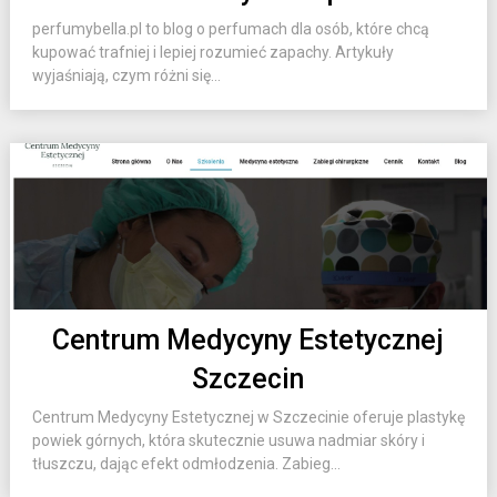
perfumybella.pl to blog o perfumach dla osób, które chcą
kupować trafniej i lepiej rozumieć zapachy. Artykuły
wyjaśniają, czym różni się...
Centrum Medycyny Estetycznej
Szczecin
Centrum Medycyny Estetycznej w Szczecinie oferuje plastykę
powiek górnych, która skutecznie usuwa nadmiar skóry i
tłuszczu, dając efekt odmłodzenia. Zabieg...