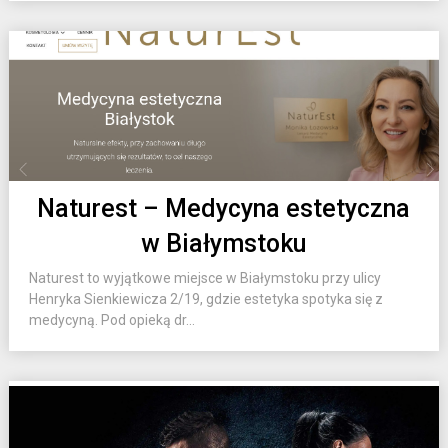
Naturest – Medycyna estetyczna
w Białymstoku
Naturest to wyjątkowe miejsce w Białymstoku przy ulicy
Henryka Sienkiewicza 2/19, gdzie estetyka spotyka się z
medycyną. Pod opieką dr...