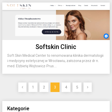
Softskin Clinic
Soft Skin Medical Center to renomowana klinika dermatologii
i medycyny estetycznej w Wrocławiu, założona przez dr n.
med. Elżbietę Wojtowicz-Prus....
Nawigacja
1
2
3
4
5
po
wpisach
Kategorie